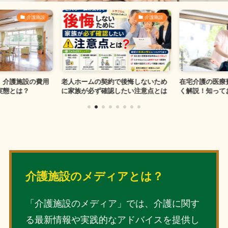
介護施設
介護施設
】介護施設の費用
老人ホームの契約で後悔しないため
在宅介護の医療
実態とは？
に家族が必ず確認したい注意点とは
く解説！知って
介護施設のメディアとは？
「介護施設のメディア」では、介護に関す
る最新情報や実践的なアドバイスを提供し