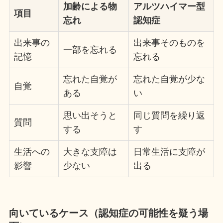
加齢による物
アルツハイマー型
項目
忘れ
認知症
出来事の
出来事そのものを
一部を忘れる
記憶
忘れる
忘れた自覚が
忘れた自覚が少な
自覚
ある
い
思い出そうと
同じ質問を繰り返
質問
する
す
生活への
大きな支障は
日常生活に支障が
影響
少ない
出る
向いているケース（認知症の可能性を疑う場