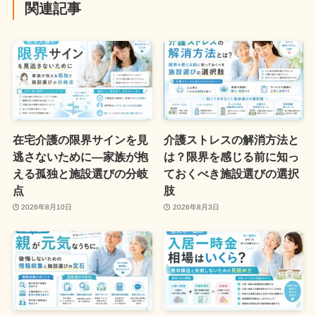
関連記事
在宅介護の限界サインを見
介護ストレスの解消方法と
逃さないために—家族が抱
は？限界を感じる前に知っ
える孤独と施設選びの分岐
ておくべき施設選びの選択
点
肢
2026年8月10日
2026年8月3日