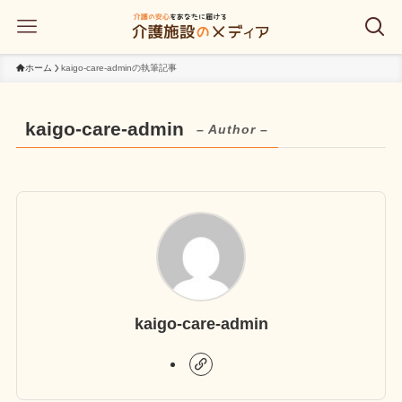
ホーム
kaigo-care-adminの執筆記事
kaigo-care-admin
– Author –
kaigo-care-admin