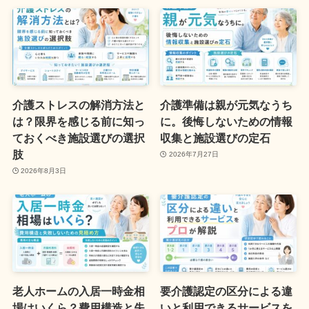
介護ストレスの解消方法と
介護準備は親が元気なうち
は？限界を感じる前に知っ
に。後悔しないための情報
ておくべき施設選びの選択
収集と施設選びの定石
肢
2026年7月27日
2026年8月3日
老人ホームの入居一時金相
要介護認定の区分による違
場はいくら？費用構造と失
いと利用できるサービスを