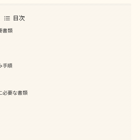
目次
要書類
み手順
に必要な書類